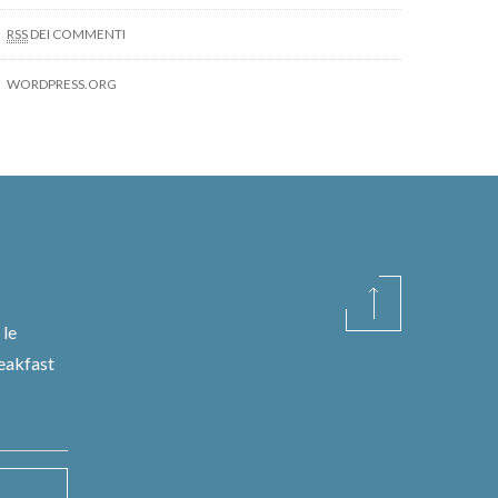
RSS
DEI COMMENTI
WORDPRESS.ORG
 le
reakfast