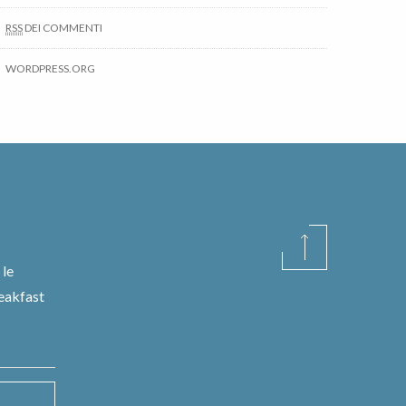
RSS
DEI COMMENTI
WORDPRESS.ORG
 le
reakfast